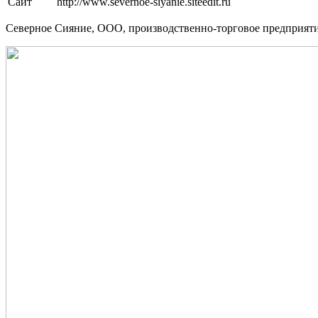
Сайт
http://www.severnoe-siyanie.siteedit.ru
Северное Сияние, ООО, производственно-торговое предприятие