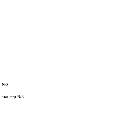
р №3
испансер №3