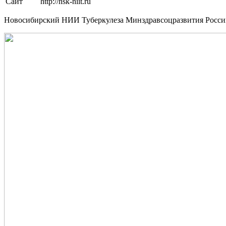
Сайт
http://nsk-niit.ru
Новосибирский НИИ Туберкулеза Минздравсоцразвития России