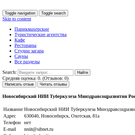
Toggle navigation
Toggle search
Skip to content
Парикмахерские
Туристические агентства
Кафе
Рестораны
Студии загара
Сауны
Все разделы
Search:
Средняя оценка: 0. (Отзывов: 0)
Написать отзыв
Читать отзывы
Новосибирский НИИ Туберкулеза Минздравсоцразвития Ро
Название
Новосибирский НИИ Туберкулеза Минздравсоцразви
Адрес
630040, Новосибирск, Охотская, 81а
Телефон
нет
E-mail
nniit@sibnet.ru