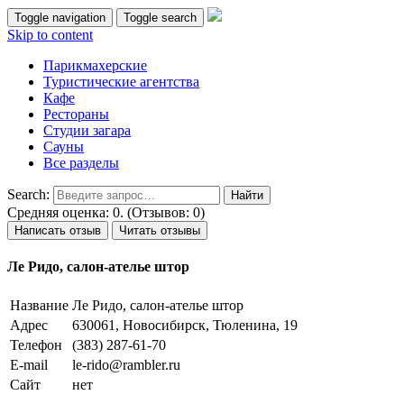
Toggle navigation
Toggle search
Skip to content
Парикмахерские
Туристические агентства
Кафе
Рестораны
Студии загара
Сауны
Все разделы
Search:
Средняя оценка: 0. (Отзывов: 0)
Написать отзыв
Читать отзывы
Ле Ридо, салон-ателье штор
Название
Ле Ридо, салон-ателье штор
Адрес
630061, Новосибирск, Тюленина, 19
Телефон
(383) 287-61-70
E-mail
le-rido@rambler.ru
Сайт
нет