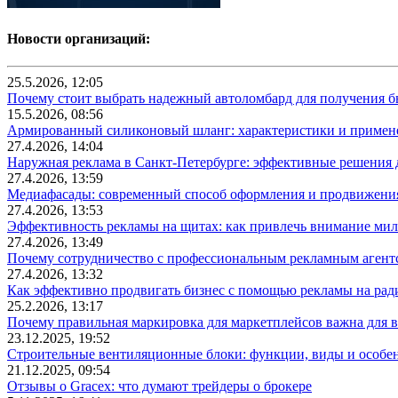
Новости организаций:
25.5.2026, 12:05
Почему стоит выбрать надежный автоломбард для получения бы
15.5.2026, 08:56
Армированный силиконовый шланг: характеристики и примен
27.4.2026, 14:04
Наружная реклама в Санкт-Петербурге: эффективные решения 
27.4.2026, 13:59
Медиафасады: современный способ оформления и продвижения
27.4.2026, 13:53
Эффективность рекламы на щитах: как привлечь внимание ми
27.4.2026, 13:49
Почему сотрудничество с профессиональным рекламным агентс
27.4.2026, 13:32
Как эффективно продвигать бизнес с помощью рекламы на рад
25.2.2026, 13:17
Почему правильная маркировка для маркетплейсов важна для в
23.12.2025, 19:52
Строительные вентиляционные блоки: функции, виды и особе
21.12.2025, 09:54
Отзывы о Gracex: что думают трейдеры о брокере