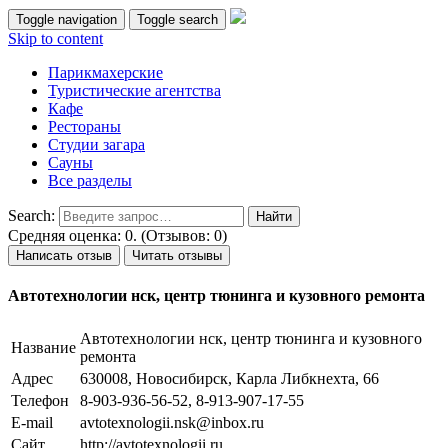
Toggle navigation
Toggle search
Skip to content
Парикмахерские
Туристические агентства
Кафе
Рестораны
Студии загара
Сауны
Все разделы
Search:
Средняя оценка: 0. (Отзывов: 0)
Написать отзыв
Читать отзывы
Автотехнологии нск, центр тюнинга и кузовного ремонта
Автотехнологии нск, центр тюнинга и кузовного
Название
ремонта
Адрес
630008, Новосибирск, Карла Либкнехта, 66
Телефон
8-903-936-56-52, 8-913-907-17-55
E-mail
avtotexnologii.nsk@inbox.ru
Сайт
http://avtotexnologii.ru